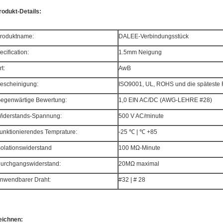
rodukt-Details:
roduktname:
DALEE-Verbindungsstück
ecification:
1.5mm Neigung
rt:
AwB
escheinigung:
ISO9001, UL, ROHS und die spätest
egenwärtige Bewertung:
1,0 EIN AC/DC (AWG-LEHRE #28)
iderstands-Spannung:
500 V AC/minute
unktionierendes Temprature:
-25 ℃ | ℃ +85
solationswiderstand
100 MΩ-Minute
urchgangswiderstand:
20MΩ maximal
nwendbarer Draht:
#32 | # 28
eichnen: