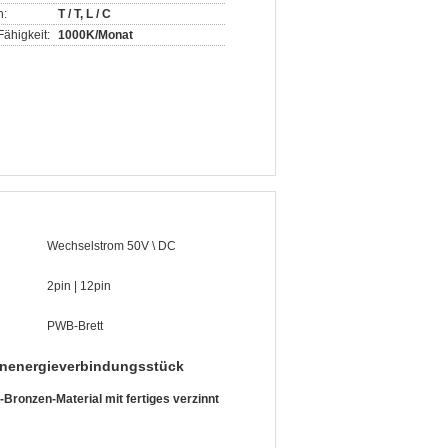
n:
T / T, L / C
ähigkeit:
1000K/Monat
Wechselstrom 50V \ DC
2pin | 12pin
PWB-Brett
nenergieverbindungsstück
ronzen-Material mit fertiges verzinnt