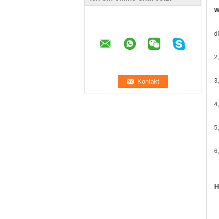
W
d
2
3
4
5
6
H