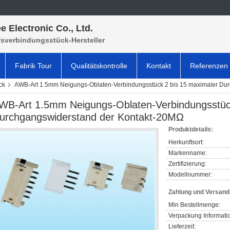
e Electronic Co., Ltd.
fsverbindungsstück-Hersteller
Fabrik Tour
Qualitätskontrolle
Kontakt
Referenzen
ck
AWB-Art 1.5mm Neigungs-Oblaten-Verbindungsstück 2 bis 15 maximaler Du
WB-Art 1.5mm Neigungs-Oblaten-Verbindungsstück
urchgangswiderstand der Kontakt-20MΩ
Produktdetails:
Herkunftsort:
Markenname:
Zertifizierung:
Modellnummer:
Zahlung und Versan
Min Bestellmenge:
Verpackung Informati
Lieferzeit: