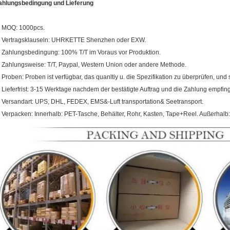
ahlungsbedingung und Lieferung
. MOQ: 1000pcs.
. Vertragsklauseln: UHRKETTE Shenzhen oder EXW.
. Zahlungsbedingung: 100% T/T im Voraus vor Produktion.
. Zahlungsweise: T/T, Paypal, Western Union oder andere Methode.
. Proben: Proben ist verfügbar, das quanltiy u. die Spezifikation zu überprüfen, und si
. Lieferfrist: 3-15 Werktage nachdem der bestätigte Auftrag und die Zahlung empfin
. Versandart: UPS, DHL, FEDEX, EMS&-Luft transportation& Seetransport.
. Verpacken: Innerhalb: PET-Tasche, Behälter, Rohr, Kasten, Tape+Reel. Außerhalb: