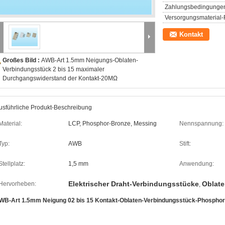
Zahlungsbedingunge
Versorgungsmaterial-F
Kontakt
Großes Bild :
AWB-Art 1.5mm Neigungs-Oblaten-
Verbindungsstück 2 bis 15 maximaler
Durchgangswiderstand der Kontakt-20MΩ
usführliche Produkt-Beschreibung
Material:
LCP, Phosphor-Bronze, Messing
Nennspannung:
Typ:
AWB
Stift:
Stellplatz:
1,5 mm
Anwendung:
Elektrischer Draht-Verbindungsstücke
Oblate
Hervorheben:
,
WB-Art 1.5mm Neigung 02 bis 15 Kontakt-Oblaten-Verbindungsstück-Phosphor-B