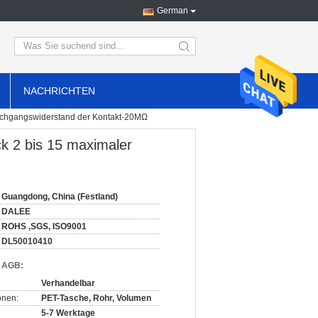
German
search
NACHRICHTEN
rchgangswiderstand der Kontakt-20MΩ
 2 bis 15 maximaler
Guangdong, China (Festland)
DALEE
ROHS ,SGS, ISO9001
DL50010410
d AGB:
Verhandelbar
onen:
PET-Tasche, Rohr, Volumen
5-7 Werktage