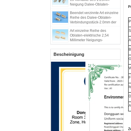
Neigung Dalee-Oblaten-
P
Verbindungsstück-AB
Beendet verzinnte Art einzelne
Reihe des Dalee-Oblaten-
P
Verbindungsstück-2.0mm der
Neigungs-AB
Art einzelne Reihe des
S
Oblaten-elektrische 2,54
Millimeter Neigungs-
A
Verbindungsstück-AB beendet
verzinnt
B
Bescheinigung
G
W
F
I
D
A
Z