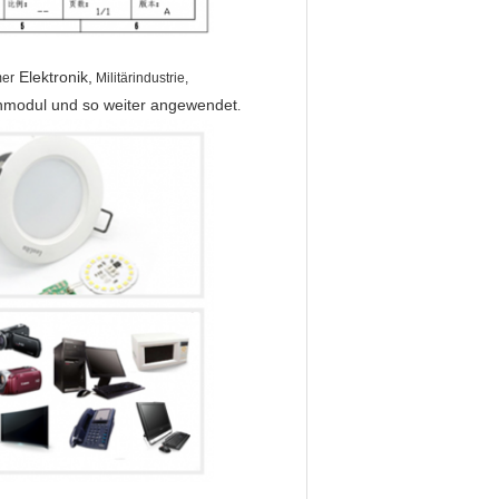
Elektronik,
er
Militär
industrie,
n
modul und so weiter
angewendet
.