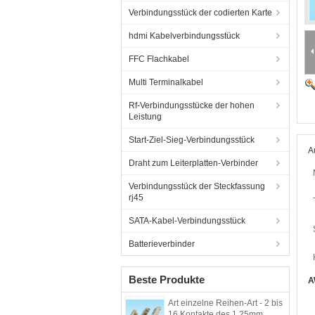
Verbindungsstück der codierten Karte
hdmi Kabelverbindungsstück
FFC Flachkabel
Multi Terminalkabel
Rf-Verbindungsstücke der hohen
Leistung
Start-Ziel-Sieg-Verbindungsstück
A
Draht zum Leiterplatten-Verbinder
Verbindungsstück der Steckfassung
rj45
SATA-Kabel-Verbindungsstück
Batterieverbinder
Beste Produkte
A
Art einzelne Reihen-Art - 2 bis
16 Kontakte des 1.25mm