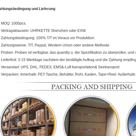
ahlungsbedingung und Lieferung
. MOQ: 1000pcs.
. Vertragsklauseln: UHRKETTE Shenzhen oder EXW.
. Zahlungsbedingung: 100% T/T im Voraus vor Produktion.
. Zahlungsweise: T/T, Paypal, Western Union oder andere Methode.
. Proben: Proben ist verfügbar, das quanltiy u. die Spezifikation zu überprüfen, und si
. Lieferfrist: 3-15 Werktage nachdem der bestätigte Auftrag und die Zahlung empfin
. Versandart: UPS, DHL, FEDEX, EMS&-Luft transportation& Seetransport.
. Verpacken: Innerhalb: PET-Tasche, Behälter, Rohr, Kasten, Tape+Reel. Außerhalb: