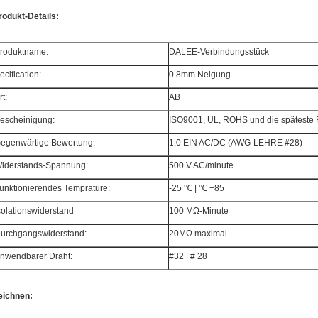
rodukt-Details:
roduktname:
DALEE-Verbindungsstück
ecification:
0.8mm Neigung
rt:
AB
escheinigung:
ISO9001, UL, ROHS und die spätest
egenwärtige Bewertung:
1,0 EIN AC/DC (AWG-LEHRE #28)
iderstands-Spannung:
500 V AC/minute
unktionierendes Temprature:
-25 ℃ | ℃ +85
solationswiderstand
100 MΩ-Minute
urchgangswiderstand:
20MΩ maximal
nwendbarer Draht:
#32 | # 28
eichnen: