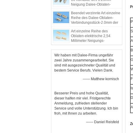
Neigung Dalee-Oblaten-
P
Verbindungsstück-AB
Beendet verzinnte Art einzelne
Reihe des Dalee-Oblaten-
P
Verbindungsstück-2.0mm der
Neigungs-AB
Art einzelne Reihe des
S
Oblaten-elektrische 2,54
Millimeter Neigungs-
A
Verbindungsstück-AB beendet
verzinnt
B
Wir haben mit Dalee-Firma ungefähr
G
zwei Jahre zusammengearbeitet. Sie
sind mit ausgezeichneter Qualität und
W
bestem Service Berufs. Vielen Dank.
F
—— Matthew kornisch
I
Besserer Preis und hohe Qualität,
D
dieser halfen mir viel. Fristgerechte
Anmeldung, zufrieden stellender
A
Service und volle Unterstützung. Ich bin
froh, mit Ihnen zu arbeiten.
—— Daniel Reisfeld
Z