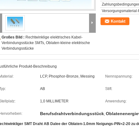
Zahlungsbedingunge
Versorgungsmaterial-F
Kontakt
Großes Bild :
Rechtwinklige elektrisches Kabel-
Verbindungsstücke SMTs, Oblaten-kleine elektrische
Verbindungsstücke
usführliche Produkt-Beschreibung
Material:
LCP, Phosphor-Bronze, Messing
Nennspannung:
Typ:
AB
Stift:
Stellplatz:
1,0 MILLIMETER
Anwendung:
Berufsdrahtverbindungsstück
Oblatenenergi
Hervorheben:
,
echtwinkliger SMT Draht AB Dalee der Oblaten-1.0mm Neigungs-PIN=2-20 zu de