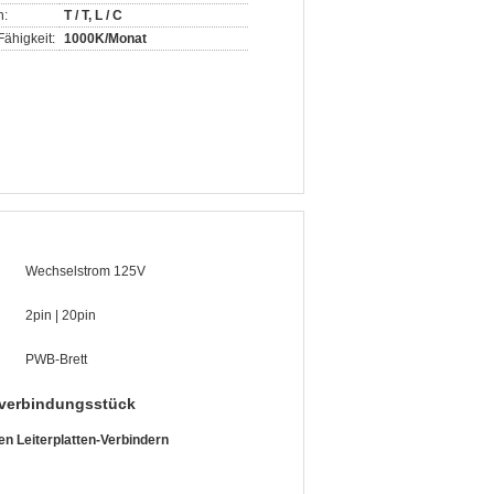
n:
T / T, L / C
ähigkeit:
1000K/Monat
Wechselstrom 125V
2pin | 20pin
PWB-Brett
everbindungsstück
n Leiterplatten-Verbindern