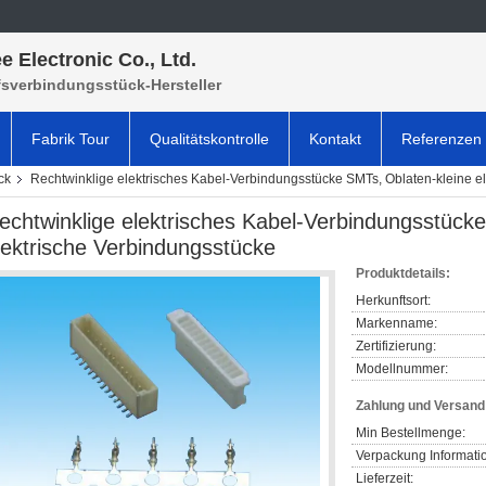
e Electronic Co., Ltd.
fsverbindungsstück-Hersteller
Fabrik Tour
Qualitätskontrolle
Kontakt
Referenzen
ck
Rechtwinklige elektrisches Kabel-Verbindungsstücke SMTs, Oblaten-kleine e
echtwinklige elektrisches Kabel-Verbindungsstück
lektrische Verbindungsstücke
Produktdetails:
Herkunftsort:
Markenname:
Zertifizierung:
Modellnummer:
Zahlung und Versan
Min Bestellmenge:
Verpackung Informati
Lieferzeit: