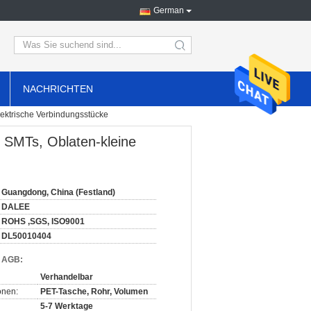
German
search
NACHRICHTEN
lektrische Verbindungsstücke
e SMTs, Oblaten-kleine
Guangdong, China (Festland)
DALEE
ROHS ,SGS, ISO9001
DL50010404
d AGB:
Verhandelbar
onen:
PET-Tasche, Rohr, Volumen
5-7 Werktage