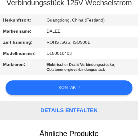
Verbindungsstück 125V Wechselstrom
TRETEN
SIE
Herkunftsort:
Guangdong, China (Festland)
MIT
Markenname:
DALEE
UNS
Zertifizierung:
ROHS ,SGS, ISO9001
IN
Modellnummer:
DL50010403
VERBINDUNG
Markieren:
,
Elektrischer Draht-Verbindungsstücke
Oblatenenergieverbindungsstück
FORDERN
KONTAKT!
SIE
EIN
DETAILS ENTFALTEN
ZITAT
NEWS
Ähnliche Produkte