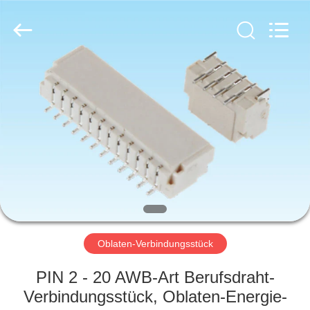
Co.,
Ltd..
All
Rights
Reserved.
Developed
by
ECER
HAUS
PRODUKTE
ÜBER
UNS
FABRIK-
AUSFLUG
Oblaten-Verbindungsstück
PIN 2 - 20 AWB-Art Berufsdraht-
QUALITÄTSKONTROLLE
Verbindungsstück, Oblaten-Energie-