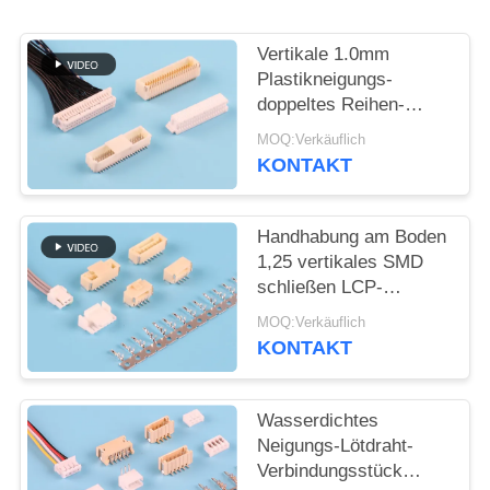
SITEMAP
Vertikale 1.0mm
Plastikneigungs-
doppeltes Reihen-
PRIVACY
Oblaten-
MOQ:Verkäuflich
POLICY
Verbindungsstück
KONTAKT
Handhabung am Boden
1,25 vertikales SMD
schließen LCP-
Verteiler-
MOQ:Verkäuflich
Verbindungsstück an
KONTAKT
Wasserdichtes
Neigungs-Lötdraht-
Verbindungsstück