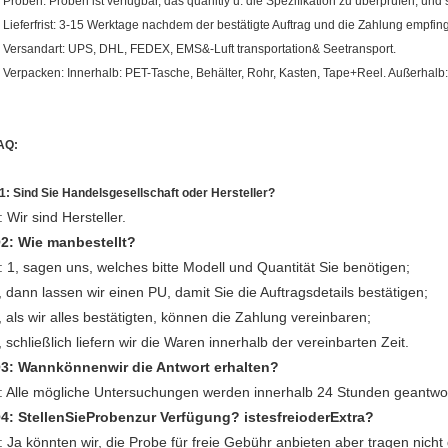
. Proben: Proben ist verfügbar, das quanltiy u. die Spezifikation zu überprüfen, und si
. Lieferfrist: 3-15 Werktage nachdem der bestätigte Auftrag und die Zahlung empfin
. Versandart: UPS, DHL, FEDEX, EMS&-Luft transportation& Seetransport.
. Verpacken: Innerhalb: PET-Tasche, Behälter, Rohr, Kasten, Tape+Reel. Außerhalb:
AQ:
1: Sind Sie Handelsgesellschaft oder Hersteller?
: Wir sind Hersteller.
2: Wie manbestellt?
: 1, sagen uns, welches bitte Modell und Quantität Sie benötigen;
, dann lassen wir einen PU, damit Sie die Auftragsdetails bestätigen;
, als wir alles bestätigten, können die Zahlung vereinbaren;
, schließlich liefern wir die Waren innerhalb der vereinbarten Zeit.
3: Wannkönnenwir
die
Antwort erhalten?
: Alle mögliche Untersuchungen werden innerhalb 24 Stunden geantwor
4: StellenSieProbenzur Verfügung? istesfreioderExtra?
: Ja könnten wir, die Probe für freie Gebühr anbieten aber tragen nicht