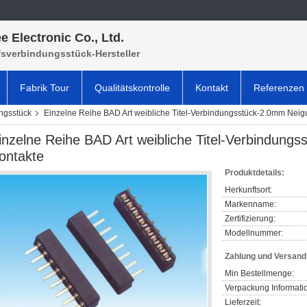
e Electronic Co., Ltd.
fsverbindungsstück-Hersteller
Fabrik Tour
Qualitätskontrolle
Kontakt
Referenzen
ungsstück
Einzelne Reihe BAD Art weibliche Titel-Verbindungsstück-2.0mm Neigu
inzelne Reihe BAD Art weibliche Titel-Verbindung
ontakte
Produktdetails:
Herkunftsort:
Markenname:
Zertifizierung:
Modellnummer:
Zahlung und Versan
Min Bestellmenge:
Verpackung Informati
Lieferzeit: