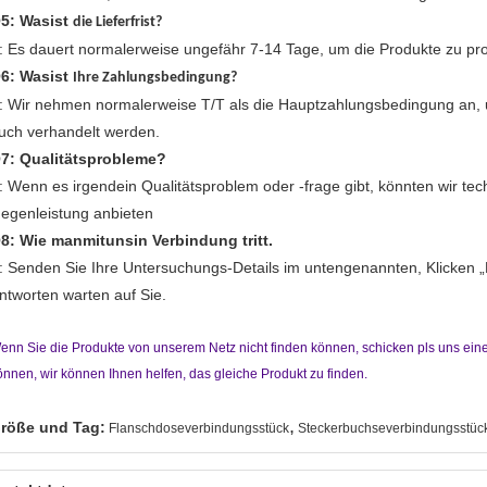
5: Wasist
die Lieferfrist?
: Es dauert normalerweise ungefähr 7-14 Tage, um die Produkte zu pr
6: Wasist
Ihre Zahlungsbedingung?
: Wir nehmen normalerweise T/T als die Hauptzahlungsbedingung an,
uch verhandelt werden.
7: Qualitätsprobleme?
: Wenn es irgendein Qualitätsproblem oder -frage gibt, könnten wir te
egenleistung anbieten
8: Wie manmitunsin Verbindung tritt.
: Senden Sie Ihre Untersuchungs-Details im untengenannten, Klicken „K
ntworten warten auf Sie.
enn Sie die Produkte von unserem Netz nicht finden können, schicken pls uns ein
önnen, wir können Ihnen helfen, das gleiche Produkt zu finden.
,
röße und Tag:
Flanschdoseverbindungsstück
Steckerbuchseverbindungsstüc