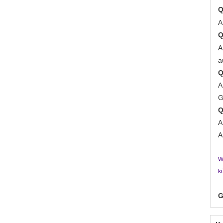
Q
A
Q
A
a
Q
A
G
Q
A
A
W
k
G