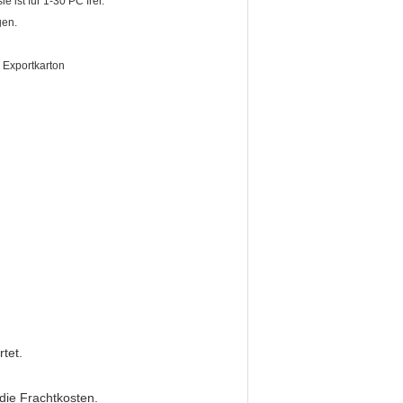
e ist für 1-30 PC frei.
gen.
 Exportkarton
tet.
 die Frachtkosten.