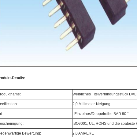
rodukt-Details:
roduktname:
Weibliches Titelverbindungsstück DA
ecification:
2,0
Millimeter-Neigung
rt:
Einzelnes/Doppelreihe BAD 90 °
escheinigung:
ISO9001, UL, ROHS und die spätest
egenwärtige Bewertung:
2,0 AMPERE