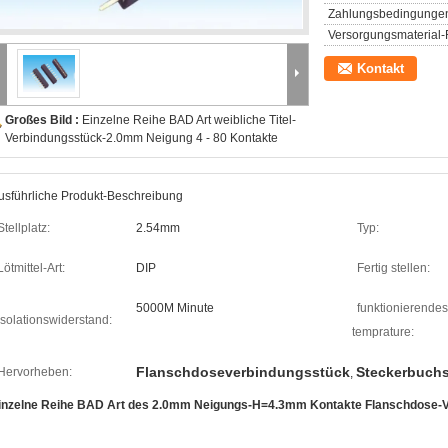
Zahlungsbedingunge
Versorgungsmaterial-F
Kontakt
Großes Bild :
Einzelne Reihe BAD Art weibliche Titel-
Verbindungsstück-2.0mm Neigung 4 - 80 Kontakte
usführliche Produkt-Beschreibung
Stellplatz:
2.54mm
Typ:
Lötmittel-Art:
DIP
Fertig stellen:
5000M Minute
funktionierendes
Isolationswiderstand:
temprature:
Flanschdoseverbindungsstück
Steckerbuch
Hervorheben:
,
inzelne Reihe BAD Art des 2.0mm Neigungs-H=4.3mm Kontakte Flanschdose-V