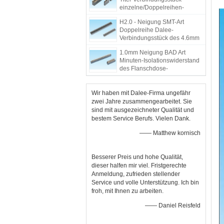
einzelne/Doppelreihen-
Entwurf SMT-Lötmittel-Art
H2.0 - Neigung SMT-Art
Doppelreihe Dalee-
Verbindungsstück des 4.6mm
Frau-Titel-Verbindungsstück-
1.0mm Neigung BAD Art
2.0mm
Minuten-Isolationswiderstand
des Flanschdose-
Verbindungsstück-5000M
Wir haben mit Dalee-Firma ungefähr
zwei Jahre zusammengearbeitet. Sie
sind mit ausgezeichneter Qualität und
bestem Service Berufs. Vielen Dank.
—— Matthew kornisch
Besserer Preis und hohe Qualität,
dieser halfen mir viel. Fristgerechte
Anmeldung, zufrieden stellender
Service und volle Unterstützung. Ich bin
froh, mit Ihnen zu arbeiten.
—— Daniel Reisfeld