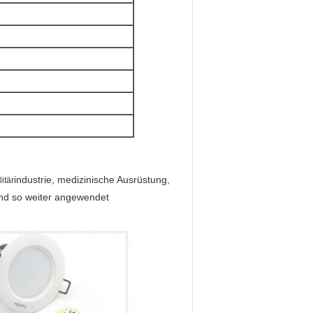
industrie, medizinische Ausrüstung,
litär
nd so weiter angewendet