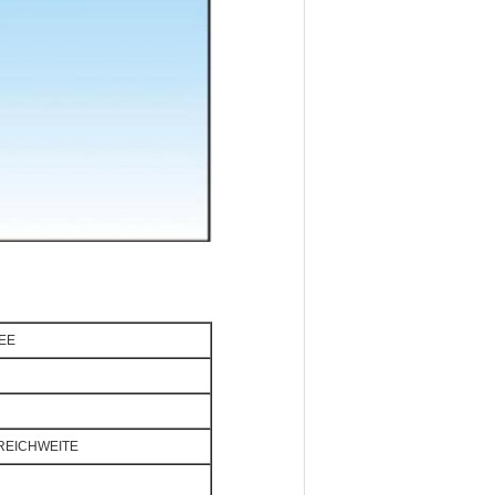
LEE
e REICHWEITE