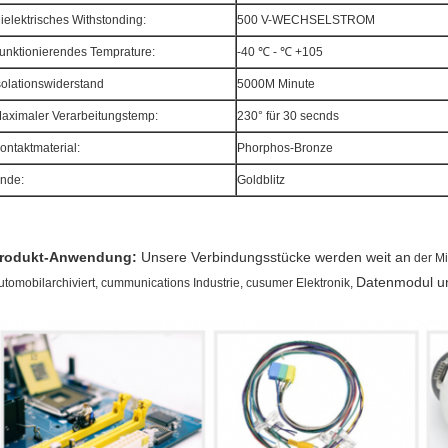
ielektrisches Withstonding:
500 V-WECHSELSTROM
unktionierendes Temprature:
-40 ℃ - ℃ +105
solationswiderstand
5000M Minute
aximaler Verarbeitungstemp:
230° für 30 secnds
ontaktmaterial:
Phorphos-Bronze
nde:
Goldblitz
rodukt-Anwendung:
Unsere Verbindungsstücke werden weit an
der
Mi
Datenmodul u
utomobilarchiviert,
cummunications
Industrie,
cusumer Elektronik,