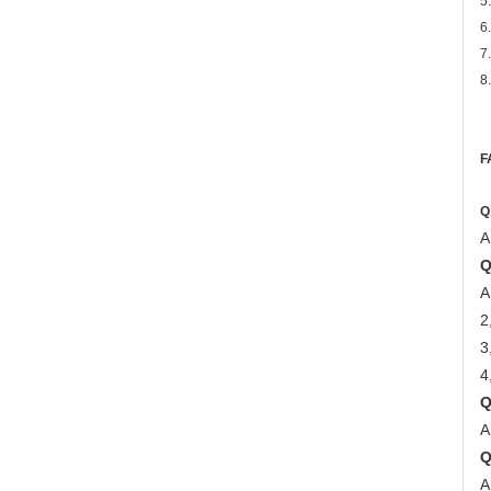
5
6
7
8
F
Q
A
Q
A
2
3
4
Q
A
Q
A