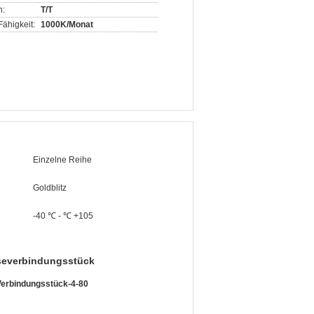
n:
T/T
ähigkeit:
1000K/Monat
Einzelne Reihe
Goldblitz
-40 ℃ - ℃ +105
severbindungsstück
erbindungsstück-4-80