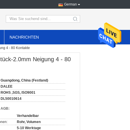
German
search
NACHRICHTEN
ng 4 - 80 Kontakte
sstück-2.0mm Neigung 4 - 80
Guangdong, China (Festland)
DALEE
ROHS ,SGS, ISO9001
DL50010614
d AGB:
Verhandelbar
onen:
Rohr, Volumen
5-10 Werktage