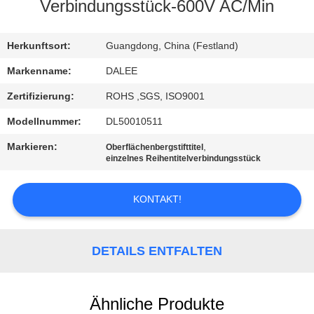
Verbindungsstück-600V AC/Min
TRETEN
SIE
Herkunftsort:
Guangdong, China (Festland)
MIT
Markenname:
DALEE
UNS
Zertifizierung:
ROHS ,SGS, ISO9001
IN
Modellnummer:
DL50010511
VERBINDUNG
Markieren:
,
Oberflächenbergstifttitel
einzelnes Reihentitelverbindungsstück
FORDERN
KONTAKT!
SIE
EIN
DETAILS ENTFALTEN
ZITAT
NEWS
Ähnliche Produkte