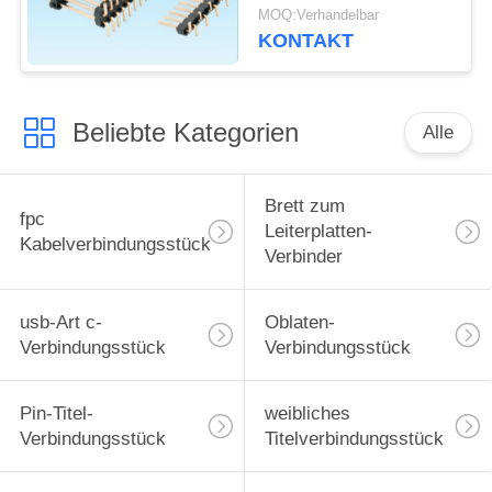
Pin 50 gegenwärtige
MOQ:Verhandelbar
Bewertung von 3,0
KONTAKT
Ampere
Beliebte Kategorien
Alle
Brett zum
fpc
Leiterplatten-
Kabelverbindungsstück
Verbinder
usb-Art c-
Oblaten-
Verbindungsstück
Verbindungsstück
Pin-Titel-
weibliches
Verbindungsstück
Titelverbindungsstück