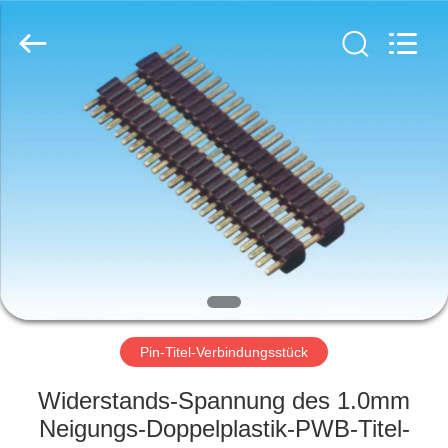
Ltd..
All
Rights
Reserved.
Developed
by
ECER
HAUS
PRODUKTE
ÜBER
UNS
FABRIK-
AUSFLUG
Pin-Titel-Verbindungsstück
Widerstands-Spannung des 1.0mm
QUALITÄTSKONTROLLE
Neigungs-Doppelplastik-PWB-Titel-