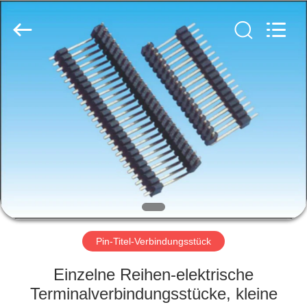
Ltd..
All
Rights
Reserved.
Developed
by
ECER
HAUS
PRODUKTE
ÜBER
UNS
FABRIK-
AUSFLUG
Pin-Titel-Verbindungsstück
Einzelne Reihen-elektrische
QUALITÄTSKONTROLLE
Terminalverbindungsstücke, kleine