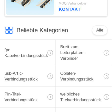
Pin 50 gegenwärtige
MOQ:Verhandelbar
Bewertung von 3,0
KONTAKT
Ampere
Beliebte Kategorien
Alle
Brett zum
fpc
Leiterplatten-
Kabelverbindungsstück
Verbinder
usb-Art c-
Oblaten-
Verbindungsstück
Verbindungsstück
Pin-Titel-
weibliches
Verbindungsstück
Titelverbindungsstück