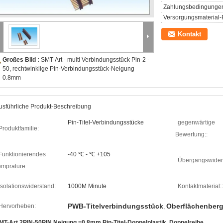
Zahlungsbedingunge
Versorgungsmaterial-F
Kontakt
Großes Bild :
SMT-Art - multi Verbindungsstück Pin-2 -
50, rechtwinklige Pin-Verbindungsstück-Neigung
0.8mm
usführliche Produkt-Beschreibung
Pin-Titel-Verbindungsstücke
gegenwärtige
Produktfamilie:
Bewertung::
Funktionierendes
-40 ℃ - ℃ +105
Übergangswider
emprature::
Isolationswiderstand:
1000M Minute
Kontaktmaterial::
PWB-Titelverbindungsstück
Oberflächenbergs
Hervorheben:
,
MT-Art 2PIN-50PIN Neigung =0.8mm Pin-Titel-Doppelplastik, Doppelreihe