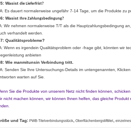
5: Wasist
die Lieferfrist?
A: Es dauert normalerweise ungefähr 7-14 Tage, um die Produkte zu p
6: Wasist
Ihre Zahlungsbedingung?
A: Wir nehmen normalerweise T/T als die Hauptzahlungsbedingung an
uch verhandelt werden.
7: Qualitätsprobleme?
A: Wenn es irgendein Qualitätsproblem oder -frage gibt, könnten wir t
egenleistung anbieten
8: Wie manmitunsin Verbindung tritt.
A: Senden Sie Ihre Untersuchungs-Details im untengenannten, Klicken „
ntworten warten auf Sie.
enn Sie die Produkte von unserem Netz nicht finden können, schicken
ir nicht machen können, wir können Ihnen helfen, das gleiche Produkt m
inden.
,
,
röße und Tag:
PWB-Titelverbindungsstück
Oberflächenbergstifttitel
einzelnes