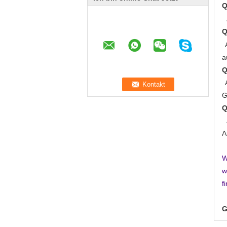
Q
Q
a
Q
G
Q
A
W
w
f
G