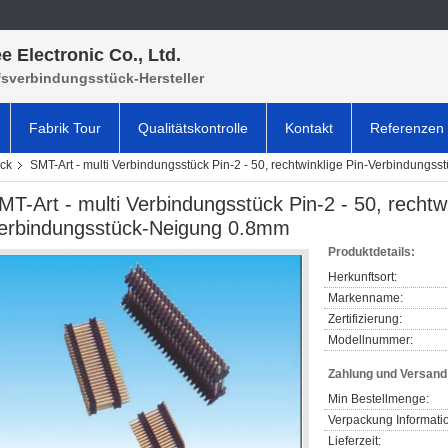
e Electronic Co., Ltd.
fsverbindungsstück-Hersteller
Fabrik Tour
Qualitätskontrolle
Kontakt
Referenzen
ück
SMT-Art - multi Verbindungsstück Pin-2 - 50, rechtwinklige Pin-Verbindung
MT-Art - multi Verbindungsstück Pin-2 - 50, rechtwi
erbindungsstück-Neigung 0.8mm
Produktdetails:
Herkunftsort:
Markenname:
Zertifizierung:
Modellnummer:
Zahlung und Versan
Min Bestellmenge:
Verpackung Informati
Lieferzeit: