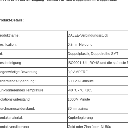
rodukt-Details:
roduktname:
DALEE-Verbindungsstück
ecification:
0.8mm Neigung
rt:
Doppelplastik, Doppelreihe SMT
escheinigung:
ISO9001, UL, ROHS und die spätest
egenwärtige Bewertung:
3,0 AMPERE
iderstands-Spannung:
600 V AC/minute
unktionierendes Temprature:
-40 ℃ - ℃ +105
solationswiderstand
1000M Minute
urchgangswiderstand:
30m maximal
ontaktmaterial:
Kupferlegierung
ontaktversilberung:
Gold oder Zinn über „Ni 50μ