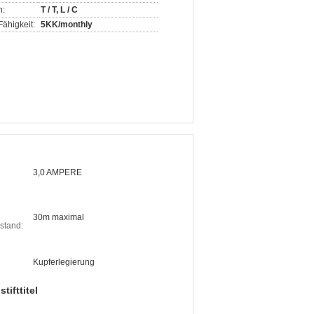
n:
T / T, L / C
ähigkeit:
5KK/monthly
3,0 AMPERE
30m maximal
stand:
Kupferlegierung
tifttitel