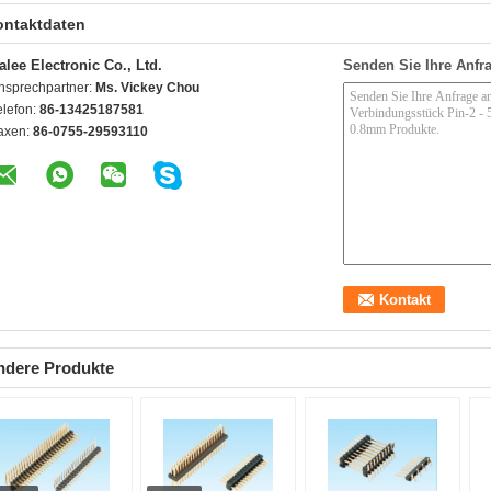
ontaktdaten
alee Electronic Co., Ltd.
Senden Sie Ihre Anfra
nsprechpartner:
Ms. Vickey Chou
elefon:
86-13425187581
axen:
86-0755-29593110
ndere Produkte