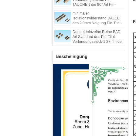
TAUCHEN die 90° Art Pin-
Titel-Energie-
minimaler
Verbindungsstück ein
Isolationswiderstand DALEE
P
des 2.0mm Neigung Pin-Titel-
Verbindungsstück-1000M
Doppel-/einzelne Reihe BAD
Art Standard des Pin-Titel-
P
Verbindungsstück-1.27mm der
Neigungs-PBT
S
Bescheinigung
A
B
G
W
F
I
D
K
K