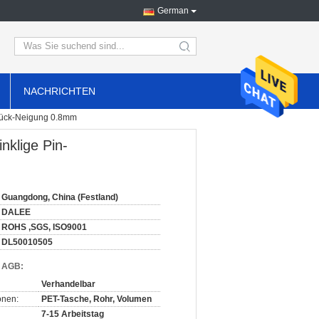
German
search
NACHRICHTEN
sstück-Neigung 0.8mm
nklige Pin-
Guangdong, China (Festland)
DALEE
ROHS ,SGS, ISO9001
DL50010505
d AGB:
Verhandelbar
onen:
PET-Tasche, Rohr, Volumen
7-15 Arbeitstag