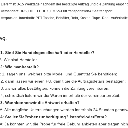
. Lieferfrist: 3-15 Werktage nachdem der bestätigte Auftrag und die Zahlung empfin
. Versandart: UPS, DHL, FEDEX, EMS&-Luft transportation& Seetransport.
. Verpacken: Innerhalb: PET-Tasche, Behälter, Rohr, Kasten, Tape+Reel. Außerhalb:
AQ:
1: Sind Sie Handelsgesellschaft oder Hersteller?
A: Wir sind Hersteller.
2: Wie manbestellt?
: 1, sagen uns, welches bitte Modell und Quantität Sie benötigen;
2, dann lassen wir einen PU, damit Sie die Auftragsdetails bestätigen;
3, als wir alles bestätigten, können die Zahlung vereinbaren;
4, schließlich liefern wir die Waren innerhalb der vereinbarten Zeit.
3: Wannkönnenwir
die
Antwort erhalten?
A: Alle mögliche Untersuchungen werden innerhalb 24 Stunden geantw
4: StellenSieProbenzur Verfügung? istesfreioderExtra?
A: Ja könnten wir, die Probe für freie Gebühr anbieten aber tragen nich