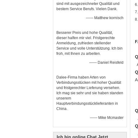
sind mit ausgezeichneter Qualität und
6
bestem Service Berufs. Vielen Dank.
7
—— Matthew kornisch
8
Besserer Preis und hohe Qualität,
dieser halfen mir viel. Fristgerechte
F
Anmeldung, zufrieden stellender
Service und volle Unterstützung. Ich bin
froh, mit Ihnen zu arbeiten.
Q
—— Daniel Reisfeld
Q
Dalee-Firma haben Arten von
A
Verbindungsstücken mit hoher Qualität
und fristgerechter Lieferung versehen.
Ich mag sie sehr und sie haben standen
unserem
Hauptverbindungsstücklieferanten in
China.
Q
—— Mike Mcmaster
Q
Ich bin online Chat Jetzt