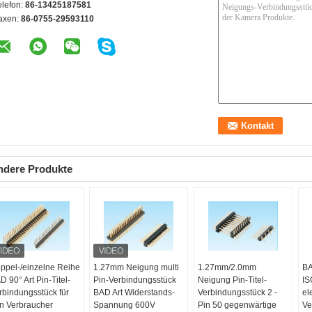
elefon:
86-13425187581
axen:
86-0755-29593110
ndere Produkte
ppel-/einzelne Reihe
1.27mm Neigung multi
1.27mm/2.0mm
BA
D 90° Art Pin-Titel-
Pin-Verbindungsstück
Neigung Pin-Titel-
IS
rbindungsstück für
BAD Art Widerstands-
Verbindungsstück 2 -
el
n Verbraucher
Spannung 600V
Pin 50 gegenwärtige
Ve