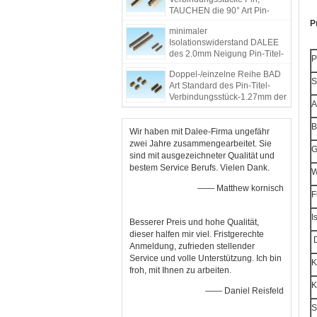
TAUCHEN die 90° Art Pin-
Titel-Energie-
P
minimaler
Verbindungsstück ein
Isolationswiderstand DALEE
des 2.0mm Neigung Pin-Titel-
P
Verbindungsstück-1000M
Doppel-/einzelne Reihe BAD
S
Art Standard des Pin-Titel-
Verbindungsstück-1.27mm der
A
Neigungs-PBT
B
Wir haben mit Dalee-Firma ungefähr
zwei Jahre zusammengearbeitet. Sie
G
sind mit ausgezeichneter Qualität und
bestem Service Berufs. Vielen Dank.
W
—— Matthew kornisch
F
I
Besserer Preis und hohe Qualität,
dieser halfen mir viel. Fristgerechte
D
Anmeldung, zufrieden stellender
Service und volle Unterstützung. Ich bin
K
froh, mit Ihnen zu arbeiten.
K
—— Daniel Reisfeld
S