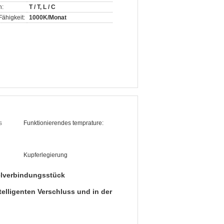
n:
T / T, L / C
ähigkeit:
1000K/Monat
s
Funktionierendes temprature:
Kupferlegierung
elverbindungsstück
elligenten Verschluss und in der