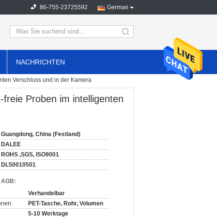
86-755-23725592
German
search
NACHRICHTEN
enten Verschluss und in der Kamera
freie Proben im intelligenten
Guangdong, China (Festland)
DALEE
ROHS ,SGS, ISO9001
DL50010501
d AGB:
Verhandelbar
onen:
PET-Tasche, Rohr, Volumen
5-10 Werktage