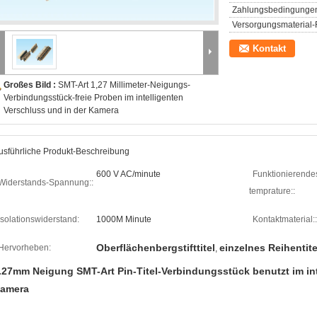
Zahlungsbedingunge
Versorgungsmaterial-F
Kontakt
Großes Bild :
SMT-Art 1,27 Millimeter-Neigungs-
Verbindungsstück-freie Proben im intelligenten
Verschluss und in der Kamera
usführliche Produkt-Beschreibung
600 V AC/minute
Funktionierende
Widerstands-Spannung::
temprature::
Isolationswiderstand:
1000M Minute
Kontaktmaterial::
Oberflächenbergstifttitel
einzelnes Reihentit
Hervorheben:
,
.27mm Neigung SMT-Art Pin-Titel-Verbindungsstück benutzt im int
amera