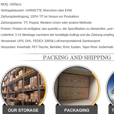
. MOQ: 1000pcs.
. Vertragsklauseln: UHRKETTE Shenzhen oder EXW.
. Zahlungsbedingung: 100% T/T im Voraus vor Produktion.
. Zahlungsweise: T/T, Paypal, Western Union oder andere Methode.
. Proben: Proben ist verfügbar, das quanltiy u. die Spezifikation zu überprüfen, und si
. Lieferfrist: 3-15 Werktage nachdem der bestätigte Auftrag und die Zahlung empfin
. Versandart: UPS, DHL, FEDEX, EMS&-Luft transportation& Seetransport.
. Verpacken: Innerhalb: PET-Tasche, Behälter, Rohr, Kasten, Tape+Reel. Außerhalb: