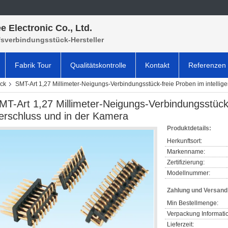
e Electronic Co., Ltd.
fsverbindungsstück-Hersteller
Fabrik Tour
Qualitätskontrolle
Kontakt
Referenzen
ück
SMT-Art 1,27 Millimeter-Neigungs-Verbindungsstück-freie Proben im intellig
MT-Art 1,27 Millimeter-Neigungs-Verbindungsstück-
erschluss und in der Kamera
Produktdetails:
Herkunftsort:
Markenname:
Zertifizierung:
Modellnummer:
Zahlung und Versan
Min Bestellmenge:
Verpackung Informati
Lieferzeit: