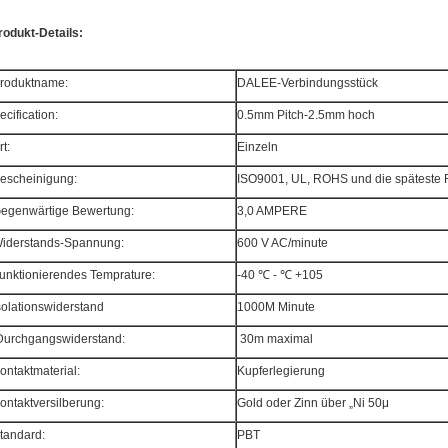
rodukt-Details:
roduktname:
DALEE-Verbindungsstück
ecification:
0.5mm Pitch-2.5mm hoch
rt:
Einzeln
escheinigung:
ISO9001, UL, ROHS und die spätest
egenwärtige Bewertung:
3,0 AMPERE
iderstands-Spannung:
600 V AC/minute
unktionierendes Temprature:
-40 ℃ - ℃ +105
solationswiderstand
1000M Minute
urchgangswiderstand:
30m maximal
ontaktmaterial:
Kupferlegierung
ontaktversilberung:
Gold oder Zinn über „Ni 50μ
tandard:
PBT