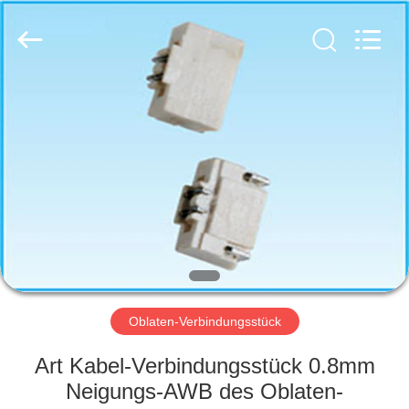
Co.,
Ltd..
All
Rights
Reserved.
Developed
by
ECER
HAUS
PRODUKTE
ÜBER
UNS
FABRIK-
AUSFLUG
Oblaten-Verbindungsstück
Art Kabel-Verbindungsstück 0.8mm
QUALITÄTSKONTROLLE
Neigungs-AWB des Oblaten-