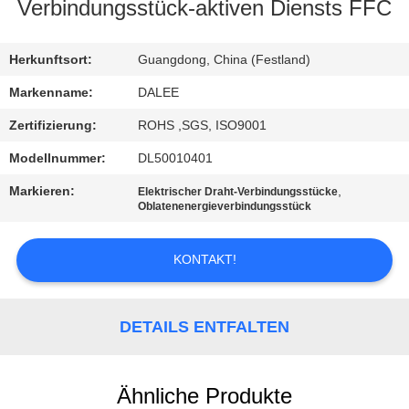
Verbindungsstück-aktiven Diensts FFC
TRETEN
SIE
Herkunftsort:
Guangdong, China (Festland)
MIT
Markenname:
DALEE
UNS
Zertifizierung:
ROHS ,SGS, ISO9001
IN
Modellnummer:
DL50010401
VERBINDUNG
Markieren:
,
Elektrischer Draht-Verbindungsstücke
Oblatenenergieverbindungsstück
FORDERN
KONTAKT!
SIE
EIN
DETAILS ENTFALTEN
ZITAT
NEWS
Ähnliche Produkte