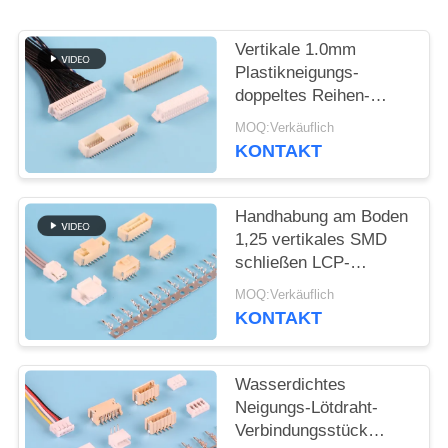
SITEMAP
Vertikale 1.0mm
Plastikneigungs-
doppeltes Reihen-
PRIVACY
Oblaten-
MOQ:Verkäuflich
POLICY
Verbindungsstück
KONTAKT
Handhabung am Boden
1,25 vertikales SMD
schließen LCP-
Verteiler-
MOQ:Verkäuflich
Verbindungsstück an
KONTAKT
Wasserdichtes
Neigungs-Lötdraht-
Verbindungsstück