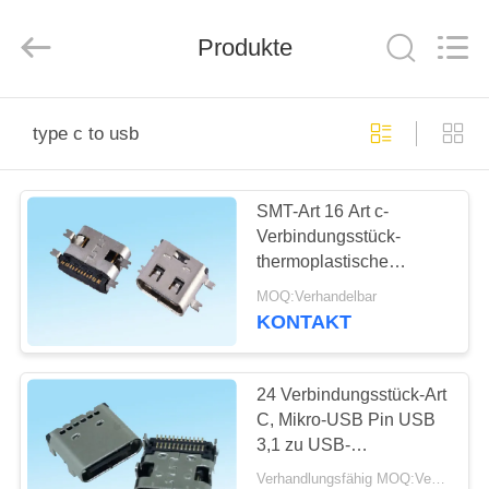
Co.,
Ltd..
All
Produkte
Rights
Reserved.
Developed
by
ECER
HAUS
type c to usb
PRODUKTE
SMT-Art 16 Art c-
Verbindungsstück-
ÜBER
thermoplastische
UNS
Wohnung Pin USB in
MOQ:Verhandelbar
schnellem
KONTAKT
Aufladungsusb-Kabel
FABRIK-
AUSFLUG
24 Verbindungsstück-Art
C, Mikro-USB Pin USB
3,1 zu USB-
QUALITÄTSKONTROLLE
Verbindungsstück SMT-
Verhandlungsfähig MOQ:Verhandelbar