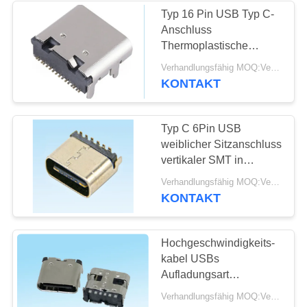
Typ 16 Pin USB Typ C-
Anschluss
Thermoplastische
Gehäuse in
Verhandlungsfähig MOQ:Verhandlungsfähig
Schnellladung USB
KONTAKT
Typ C 6Pin USB
weiblicher Sitzanschluss
vertikaler SMT in
schneller Aufladung
Verhandlungsfähig MOQ:Verhandelbar
KONTAKT
Hochgeschwindigkeits-
kabel USBs
Aufladungsart
gegenwärtige
Verhandlungsfähig MOQ:Verhandelbar
Bewertung USBs 3,0 c-