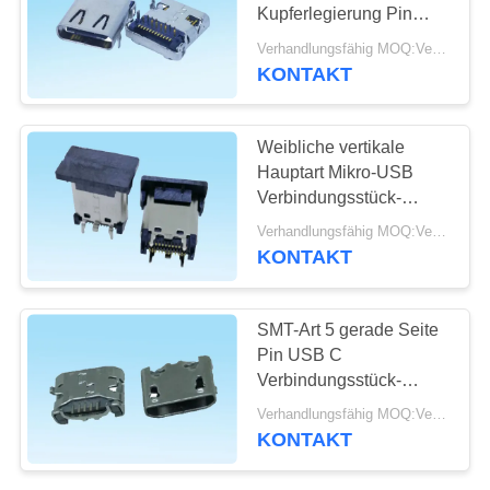
Kupferlegierung Pin
SITEMAP
USB tritt mit langer
Verhandlungsfähig MOQ:Verhandelbar
Lebenszeit in
KONTAKT
Verbindung
PRIVACY
POLICY
Weibliche vertikale
Hauptart Mikro-USB
Verbindungsstück-
Widerstand C 10000
Verhandlungsfähig MOQ:Verhandelbar
wiederholte
KONTAKT
Einfügungen
SMT-Art 5 gerade Seite
Pin USB C
Verbindungsstück-
4.85mm mit Horn für
Verhandlungsfähig MOQ:Verhandelbar
intelligenten Verschluss
KONTAKT