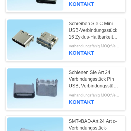
Montage
KONTAKT
TRETEN
SIE
Schreiben Sie C Mini-
MIT
USB-Verbindungsstück
16 Zyklus-Haltbarkeit
UNS
Pin 10000 für USB-
Verhandlungsfähig MOQ:Verhandelbar
IN
Wand-Ladegerät
KONTAKT
VERBINDUNG
Schienen Sie Art 24
FORDERN
Verbindungsstück Pin
SIE
USB, Verbindungsstück
0,5 USBs 3,1 C - Kraft
EIN
Verhandlungsfähig MOQ:Verhandelbar
der Einfügungs-2.0kgf
KONTAKT
ZITAT
ein
SMT-/BAD-Art 24 Art c-
NEWS
Verbindungsstück-