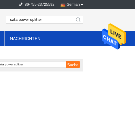
86-755-23725592
German
search
NACHRICHTEN