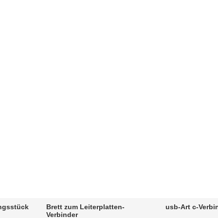
ngsstück
Brett zum Leiterplatten-
usb-Art c-Verb
Verbinder