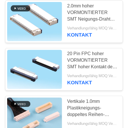
2.0mm hoher
VORMONTIERTER
SMT Neigungs-Draht
des PWB-Energie-
Verhandlungsfähig MOQ:Verhandelbar
Verbindungsstück-
KONTAKT
0.5mm, zum für Kamera
zu verschalen
20 Pin FPC hoher
VORMONTIERTER
SMT hoher Kontakt des
Kabel-
Verhandlungsfähig MOQ:Verhandelbar
Verbindungsstück-
KONTAKT
2.0mm für medizinische
Ausrüstung
Vertikale 1.0mm
Plastikneigungs-
doppeltes Reihen-
Oblaten-
Verhandlungsfähig MOQ:Verkäuflich
Verbindungsstück