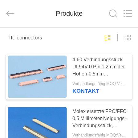
Co.,
Ltd..
All
Rights
Produkte
Reserved.
Developed
by
ECER
HAUS
ffc connectors
PRODUKTE
4-60 Verbindungsstück
UL94V-0 Pin 1.2mm der
ÜBER
Höhen-0.5mm
UNS
Neigungs-FPC FFC
Verhandlungsfähig MOQ:Verkäuflich
KONTAKT
FABRIK-
AUSFLUG
Molex ersetzte FPC/FFC
0,5 Millimeter-Neigungs-
Verbindungsstück,
QUALITÄTSKONTROLLE
Verbindungsstücke der
Verhandlungsfähig MOQ:Verhandelbar