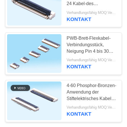
24 Kabel-des
SITEMAP
Verbindungsstück-
Verhandlungsfähig MOQ:Verhandelbar
0.5mm Pin
KONTAKT
VORMONTIERTES
PRIVACY
SMT unter Kontakt
POLICY
PWB-Brett-Flexkabel-
Verbindungsstück,
Neigung Pin 4 bis 30
des Energie-
Verhandlungsfähig MOQ:Verhandelbar
Verbindungsstücks
KONTAKT
0.5mm Pin Fpc
4-60 Phosphor-Bronzen-
Anwendung der
Stiftelektrisches Kabel-
Verbindungsstück-
Verhandlungsfähig MOQ:Verhandelbar
0.5mm der Neigungs-
KONTAKT
LCP/