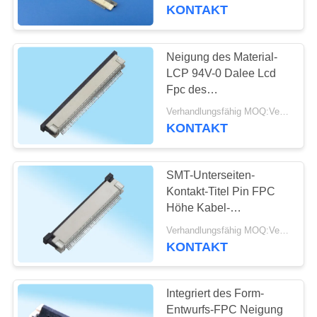
gedruckten Schaltung in
KONTAKT
LCD-Anzeige
TRETEN
SIE
Neigung des Material-
MIT
LCP 94V-0 Dalee Lcd
Fpc des
UNS
Verbindungsstück-0,5
Verhandlungsfähig MOQ:Verhandelbar
IN
rechtwinkliger HOHER
KONTAKT
Kontakt SMTs
VERBINDUNG
SMT-Unterseiten-
FORDERN
Kontakt-Titel Pin FPC
SIE
Höhe Kabel-
Verbindungsstück
EIN
Verhandlungsfähig MOQ:Verhandelbar
Dalee-Produkt-2.0mm
KONTAKT
ZITAT
Integriert des Form-
NEWS
Entwurfs-FPC Neigung