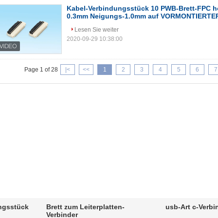
Kabel-Verbindungsstück 10 PWB-Brett-FPC h
0.3mm Neigungs-1.0mm auf VORMONTIERTER
Lesen Sie weiter
2020-09-29 10:38:00
Page 1 of 28
|<
<<
1
2
3
4
5
6
7
ngsstück
Brett zum Leiterplatten-
usb-Art c-Verb
Verbinder