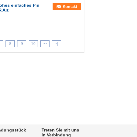
ohes einfaches Pin
Kontakt
 Art
8
9
10
>>
>|
indungsstück
Treten Sie mit uns
in Verbindung