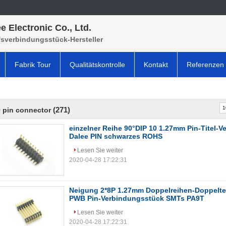
e Electronic Co., Ltd.
fsverbindungsstück-Hersteller
Fabrik Tour
Qualitätskontrolle
Kontakt
Referenzen
(271)
 pin connector
einzelner Reihe 90°DIP 10 1.27mm Pin-Titel-
Dalee PIN schwarzes ROHS
Lesen Sie weiter
2020-04-28 17:22:31
Neigung 2*8P 1.27mm Doppelreihen-Doppeltes
PWB Pin-Verbindungsstück SMTs PA9T
Lesen Sie weiter
2020-04-28 17:22:31