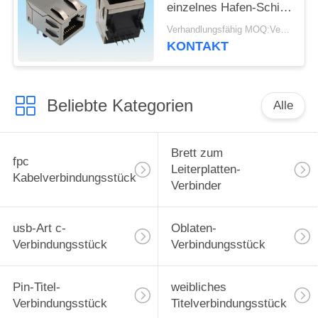
einzelnes Hafen-Schild
8 Pin RJ45 mit Schlitz
Verhandlungsfähig MOQ:Verhandelbar
in beiden Seiten
KONTAKT
Beliebte Kategorien
Alle
Brett zum
fpc
Leiterplatten-
Kabelverbindungsstück
Verbinder
usb-Art c-
Oblaten-
Verbindungsstück
Verbindungsstück
Pin-Titel-
weibliches
Verbindungsstück
Titelverbindungsstück