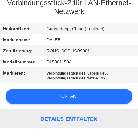
Verbindungsstück-2 für LAN-Ethernet-
TRETEN
Netzwerk
SIE
Herkunftsort:
Guangdong, China (Festland)
MIT
UNS
Markenname:
DALEE
IN
Zertifizierung:
ROHS ,SGS, ISO9001
VERBINDUNG
Modellnummer:
DL50011504
Markieren:
,
Verbindungsstück des Kabels rj45
Verbindungsstück des Netz-RJ45
FORDERN
SIE
KONTAKT!
EIN
ZITAT
DETAILS ENTFALTEN
NEWS