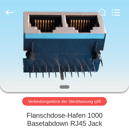
Co.,
Ltd..
All
Rights
Reserved.
Developed
by
ECER
HAUS
PRODUKTE
ÜBER
UNS
FABRIK-
AUSFLUG
Verbindungsstück der Steckfassung rj45
Flanschdose-Hafen 1000
QUALITÄTSKONTROLLE
Basetabdown RJ45 Jack