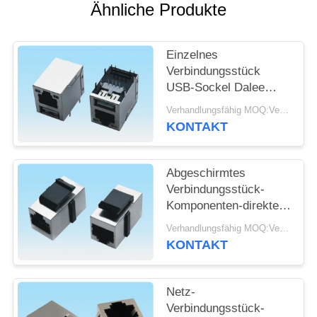
Ähnliche Produkte
SITEMAP
Einzelnes
PRIVACY
Verbindungsstück
USB-Sockel Dalee
POLICY
RJ45 Jack mit LED-
Verhandlungsfähig MOQ:Verhandelbar
Licht in den
KONTAKT
Automobilprodukten
Abgeschirmtes
Verbindungsstück-
Komponenten-direktes
Modul des Bügel-
Verhandlungsfähig MOQ:Verhandelbar
Verschluss-RJ45 Jack
KONTAKT
mit doppeltem Auspuff
Netz-
Verbindungsstück-