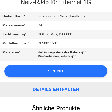
Netz-RJ45 für Ethernet 1G
TRETEN
SIE
Herkunftsort:
Guangdong, China (Festland)
MIT
Markenname:
DALEE
UNS
Zertifizierung:
ROHS ,SGS, ISO9001
IN
Modellnummer:
DL50011501
VERBINDUNG
Markieren:
,
Verbindungsstück des Kabels rj45
Mini-Verbindungsstück rj45
FORDERN
KONTAKT!
SIE
EIN
DETAILS ENTFALTEN
ZITAT
NEWS
Ähnliche Produkte