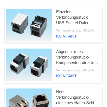
SITEMAP
Einzelnes
Verbindungsstück
USB-Sockel Dalee
PRIVACY
RJ45 Jack mit LED-
Verhandlungsfähig MOQ:Verhandelbar
POLICY
Licht in den
KONTAKT
Automobilprodukten
Abgeschirmtes
Verbindungsstück-
Komponenten-direktes
Modul des Bügel-
Verhandlungsfähig MOQ:Verhandelbar
Verschluss-RJ45 Jack
KONTAKT
mit doppeltem Auspuff
Netz-
Verbindungsstück-
einzelnes Hafen-Schild