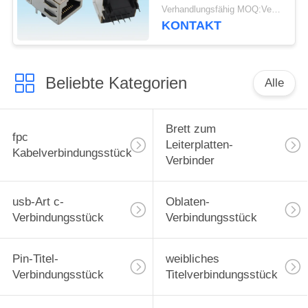
8 Pin RJ45 mit Schlitz
Verhandlungsfähig MOQ:Verhandelbar
in beiden Seiten
KONTAKT
Beliebte Kategorien
Alle
Brett zum
fpc
Leiterplatten-
Kabelverbindungsstück
Verbinder
usb-Art c-
Oblaten-
Verbindungsstück
Verbindungsstück
Pin-Titel-
weibliches
Verbindungsstück
Titelverbindungsstück