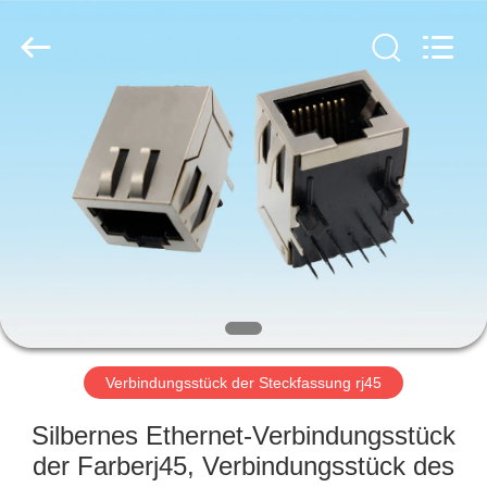
Co.,
Ltd..
All
Rights
Reserved.
Developed
by
ECER
HAUS
PRODUKTE
ÜBER
UNS
FABRIK-
AUSFLUG
Verbindungsstück der Steckfassung rj45
Silbernes Ethernet-Verbindungsstück
QUALITÄTSKONTROLLE
der Farberj45, Verbindungsstück des