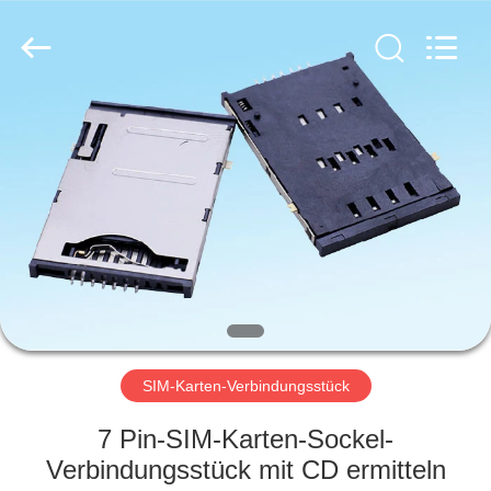
Electronic
Co.,
Ltd..
All
Rights
Reserved.
Developed
by
HAUS
ECER
PRODUKTE
ÜBER
UNS
FABRIK-
AUSFLUG
SIM-Karten-Verbindungsstück
7 Pin-SIM-Karten-Sockel-
QUALITÄTSKONTROLLE
Verbindungsstück mit CD ermitteln