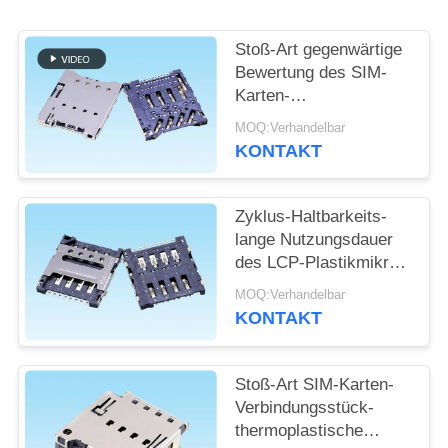
SITEMAP
Stoß-Art gegenwärtige
Bewertung des SIM-
Karten-
PRIVACY
Verbindungsstück-1.0A
MOQ:Verhandelbar
POLICY
mit CD ermitteln Fuß
KONTAKT
hohes 1.28mm
Zyklus-Haltbarkeits-
lange Nutzungsdauer
des LCP-Plastikmikro-
SIM Verbindungsstück-
MOQ:Verhandelbar
500
KONTAKT
Stoß-Art SIM-Karten-
Verbindungsstück-
thermoplastische