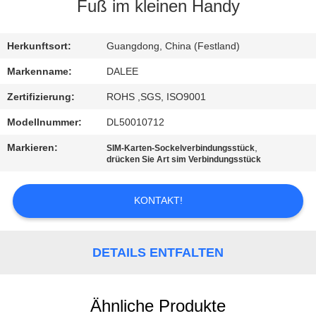
Fuß im kleinen Handy
TRETEN
SIE
Herkunftsort:
Guangdong, China (Festland)
MIT
Markenname:
DALEE
UNS
Zertifizierung:
ROHS ,SGS, ISO9001
IN
Modellnummer:
DL50010712
VERBINDUNG
Markieren:
,
SIM-Karten-Sockelverbindungsstück
drücken Sie Art sim Verbindungsstück
FORDERN
KONTAKT!
SIE
EIN
DETAILS ENTFALTEN
ZITAT
NEWS
Ähnliche Produkte