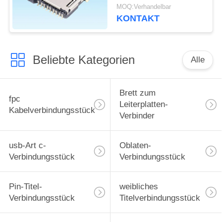
Wohnung Pin 9 in den
MOQ:Verhandelbar
Kommunikations-
KONTAKT
Ausrüstungen
Beliebte Kategorien
Alle
Brett zum
fpc
Leiterplatten-
Kabelverbindungsstück
Verbinder
usb-Art c-
Oblaten-
Verbindungsstück
Verbindungsstück
Pin-Titel-
weibliches
Verbindungsstück
Titelverbindungsstück