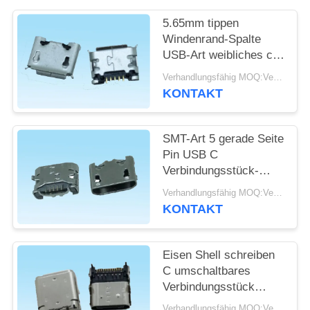
5.65mm tippen
SITEMAP
Windenrand-Spalte
USB-Art weibliches c-
PRIVACY
Verbindungsstück
Verhandlungsfähig MOQ:Verhandelbar
PWB-Brett ein
POLICY
KONTAKT
SMT-Art 5 gerade Seite
Pin USB C
Verbindungsstück-
4.85mm mit Horn für
Verhandlungsfähig MOQ:Verhandelbar
intelligenten
KONTAKT
Verschluss
Eisen Shell schreiben
C umschaltbares
Verbindungsstück
weibliches Geschlecht
Verhandlungsfähig MOQ:Verhandelbar