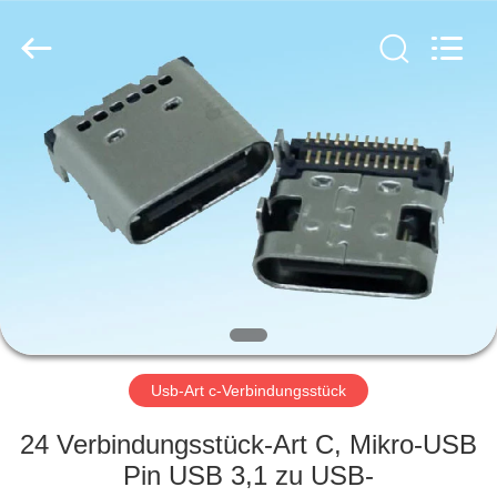
Electronic
Co.,
Ltd..
All
Rights
Reserved.
Developed
by
HAUS
ECER
PRODUKTE
ÜBER
UNS
FABRIK-
AUSFLUG
Usb-Art c-Verbindungsstück
24 Verbindungsstück-Art C, Mikro-USB
QUALITÄTSKONTROLLE
Pin USB 3,1 zu USB-