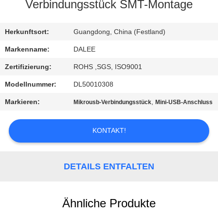
Verbindungsstück SMT-Montage
TRETEN
SIE
Herkunftsort:
Guangdong, China (Festland)
MIT
Markenname:
DALEE
UNS
Zertifizierung:
ROHS ,SGS, ISO9001
IN
Modellnummer:
DL50010308
VERBINDUNG
Markieren:
,
Mikrousb-Verbindungsstück
Mini-USB-Anschluss
FORDERN
KONTAKT!
SIE
EIN
DETAILS ENTFALTEN
ZITAT
Ähnliche Produkte
NEWS