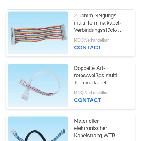
SITEMAP
2.54mm Neigungs-
multi Terminalkabel-
Verbindungsstück-
PRIVACY
Leichtgewichtler für
MOQ:Verhandelbar
POLICY
Smart Home
CONTACT
Doppelte Art-
rotes/weißes multi
Terminalkabel-
Verbindungsstück-
MOQ:Verhandelbar
Oblaten-Geschirr 2 -
CONTACT
Pin 16
Materieller
elektronischer
Kabelstrang WTB,