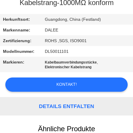
Kabelstrang-1000MΩ konform
TRETEN
SIE
Herkunftsort:
Guangdong, China (Festland)
MIT
Markenname:
DALEE
UNS
Zertifizierung:
ROHS ,SGS, ISO9001
IN
Modellnummer:
DL50011101
VERBINDUNG
Markieren:
,
Kabelbaumverbindungsstücke
Elektronischer Kabelstrang
FORDERN
KONTAKT!
SIE
EIN
DETAILS ENTFALTEN
ZITAT
NEWS
Ähnliche Produkte