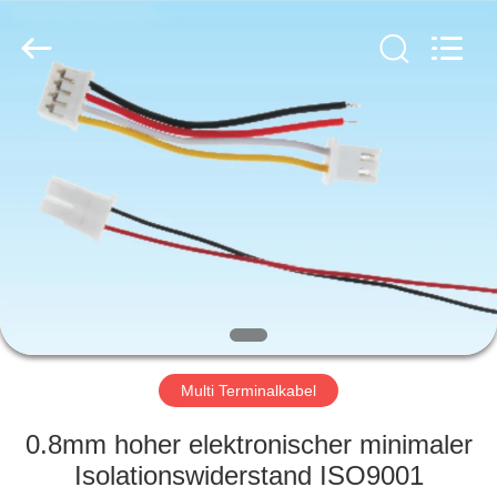
2019
-
2025
Dalee
Electronic
Co.,
Ltd..
All
HAUS
Rights
Reserved.
Developed
by
ECER
PRODUKTE
ÜBER
UNS
FABRIK-
AUSFLUG
Multi Terminalkabel
0.8mm hoher elektronischer minimaler
QUALITÄTSKONTROLLE
Isolationswiderstand ISO9001